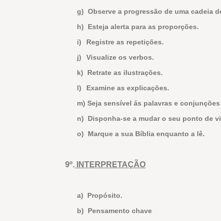
g)
Observe a progressão de uma cadeia d
h)
Esteja alerta para as proporções.
i)
Registre as repetições.
j)
Visualize os verbos.
k)
Retrate as ilustrações.
l)
Examine as explicações.
m)
Seja sensível ás palavras e conjunções
n)
Disponha-se a mudar o seu ponto de vi
o)
Marque a sua Bíblia enquanto a lê.
9º.
INTERPRETAÇÃO
a)
Propósito.
b)
Pensamento chave