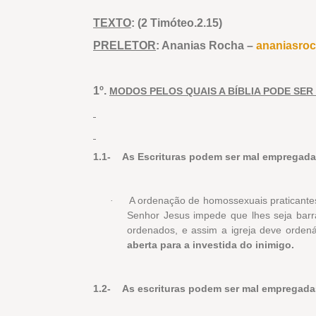
TEXTO
: (2 Timóteo.2.15)
PRELETOR
: Ananias Rocha –
ananiasro
1º.
MODOS PELOS QUAIS A BÍBLIA PODE SE
1.1-
As Escrituras podem ser mal empregadas
A ordenação de homossexuais praticantes
·
Senhor Jesus impede que lhes seja bar
ordenados, e assim a igreja deve orden
aberta para a investida do inimigo.
1.2-
As escrituras podem ser mal empregada