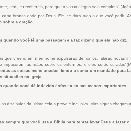
e; pedi, e recebereis, para que a vossa alegria seja completa” (João
carta branca dada por Deus. Ele lhe dará tudo o que você pedir.
A
o sobre a oração.
 quando você lê uma passagem e a faz dizer o que ela não diz.
es que crêem, em meu nome expulsarão demônios, falarão novas lín
 se impuserem as mãos sobre os enfermos, e eles serão curados”(
 todas as coisas mencionadas, lendo-a como um mandado para fa
s situações na igreja.
s quando você dá indevida ênfase a coisas menos importantes.
 os discípulos da última ceia a prova é inclusiva. Mas alguns chegam a
s sempre que você usa a Bíblia para tentar levar Deus a fazer o