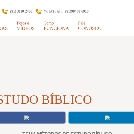
(91) 3110-2400
WHATSAPP:
(91)98488-6910
Fotos e
Como
Fale
OKS
VÍDEOS
FUNCIONA
CONOSCO
STUDO BÍBLICO