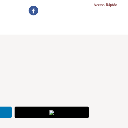
Acesso Rápido
Login do
coordenador
Histórico do
aluno