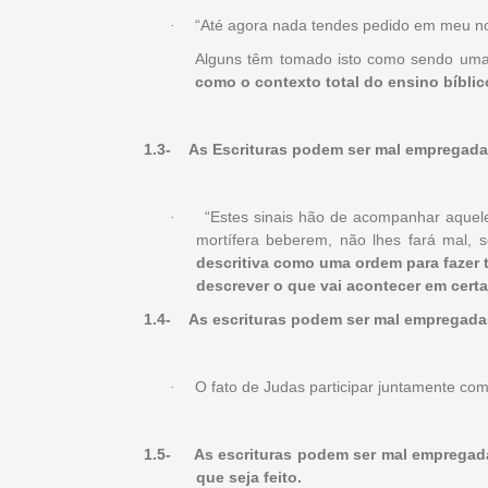
“Até agora nada tendes pedido em meu nom
·
Alguns têm tomado isto como sendo uma 
como o contexto total do ensino bíblic
1.3-
As Escrituras podem ser mal empregadas
“Estes sinais hão de acompanhar aquel
·
mortífera beberem, não lhes fará mal,
descritiva como uma ordem para fazer
descrever o que vai acontecer em certa
1.4-
As escrituras podem ser mal empregada
O fato de Judas participar juntamente com
·
1.5-
As escrituras podem ser mal empregada
que seja feito.