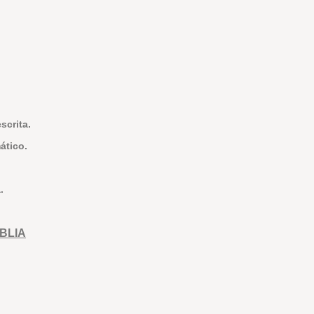
scrita.
ático.
.
BLIA