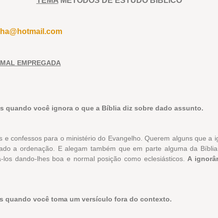
TEMA
MÉTODOS DE ESTUDO BÍBLICO
cha@hotmail.com
R MAL EMPREGADA
 quando você ignora o que a Bíblia diz sobre dado assunto.
 e confessos para o ministério do Evangelho. Querem alguns que a ig
rado a ordenação. E alegam também que em parte alguma da Bíbli
á-los dando-lhes boa e normal posição como eclesiásticos.
A ignorâ
s quando você toma um versículo fora do contexto.