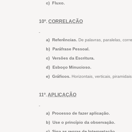
c)
Fluxo.
10º.
CORRELAÇÃO
a)
Referências.
De palavras, paralelas, corr
b)
Paráfrase Pessoal.
c)
Versões da Escritura.
d)
Esboço Minucioso.
e)
Gráficos.
Horizontais, verticais, piramidai
11º.
APLICAÇÃO
a)
Processo de fazer aplicação.
b)
Use o princípio da observação.
c)
Siga as regras de Interpretação.